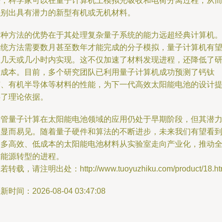
法，科学家可以在量子计算机上模拟光吸收和电荷分离过程，从
识别出具有潜力的新型有机或无机材料。
这种方法的优势在于其处理复杂量子系统的能力远超经典计算机
传统方法需要数月甚至数年才能完成的分子模拟，量子计算机有
在几天或几小时内实现。这不仅加速了材料发现进程，还降低了
发成本。目前，多个研究团队已利用量子计算机成功预测了钙钛
矿、有机半导体等材料的性能，为下一代高效太阳能电池的设计
供了理论依据。
尽管量子计算在太阳能电池领域的应用仍处于早期阶段，但其潜
已显而易见。随着量子硬件和算法的不断进步，未来我们有望看
更多高效、低成本的太阳能电池材料从实验室走向产业化，推动
球能源转型的进程。
若转载，请注明出处：http://www.tuoyuzhiku.com/product/18.ht
新时间：2026-08-04 03:47:08