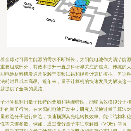
随着全球对可再生能源的需求不断增长，太阳能电池作为清洁能
的重要组成部分，其效率提升一直是科研界关注的焦点。传统的
阳能电池材料研发通常依赖于实验试错和经典计算机模拟，但这
方法耗时且成本高昂。近年来，量子计算机的快速发展为解决这
问题提供了全新的思路。
量子计算机利用量子比特的叠加和纠缠特性，能够高效模拟分子
材料的量子行为。在太阳能电池开发中，研究人员通过量子算法
大量候选分子进行筛选，快速预测其光电转换效率、能带结构和
定性等关键参数。例如，通过变分量子本征求解器（VQE）等算