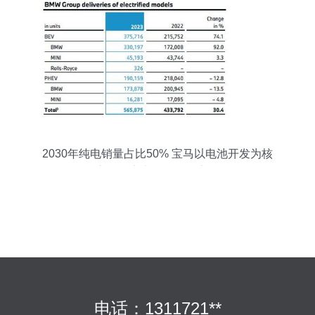
2030年纯电销量占比50% 宝马以电池开发为核
心，坚定电动化转型之路
电话：1311721**