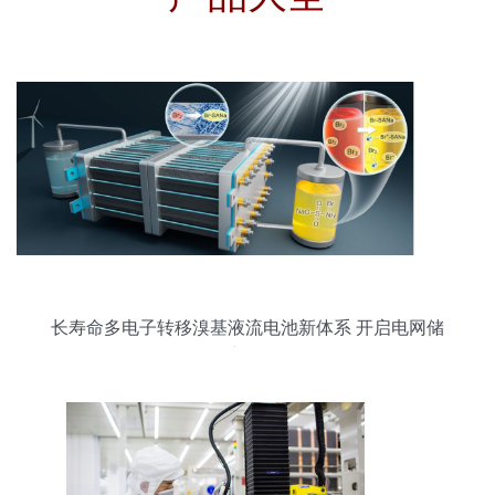
长寿命多电子转移溴基液流电池新体系 开启电网储
能新纪元