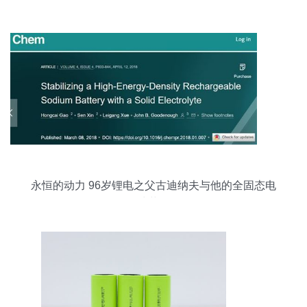
汽车轻量化设计注入新动能
永恒的动力 96岁锂电之父古迪纳夫与他的全固态电
池革命