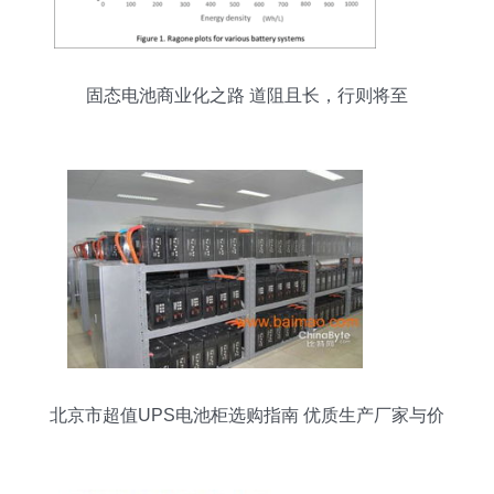
固态电池商业化之路 道阻且长，行则将至
北京市超值UPS电池柜选购指南 优质生产厂家与价
格解析