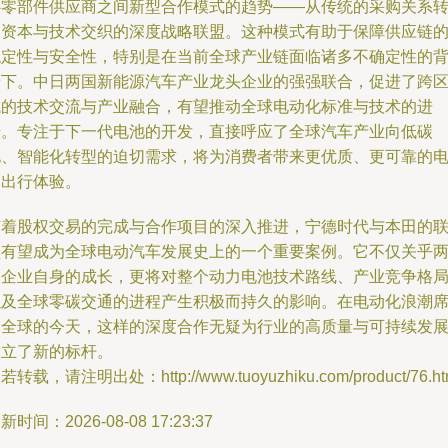
心零部件供应商之间新型合作模式的趋势——从传统的采购关系
向资本与技术交织的深度战略联盟。这种模式有助于保障供应链
稳定性与安全性，特别是在当前全球产业链面临诸多不确定性的
景下。中日两国新能源汽车产业龙头企业的强强联合，促进了跨
域的技术交流与产业融合，有望推动全球电动化标准与技术的进
步。专注于下一代电池的开发，直接呼应了全球汽车产业向低碳
化、智能化转型的迫切需求，将为消费者带来更优质、更可靠的
动出行体验。
随着股权交易的完成与合作项目的深入推进，宁德时代与本田的
盟有望成为全球电动汽车发展史上的一个重要案例。它不仅关乎
家企业自身的成长，更将对整个动力电池技术路线、产业竞争格
以及全球零碳交通的进程产生积极而持久的影响。在电动化浪潮
卷全球的今天，这样的深度合作无疑为行业的高质量与可持续发
树立了新的标杆。
若转载，请注明出处：http://www.tuoyuzhiku.com/product/76.ht
新时间：2026-08-08 17:23:37