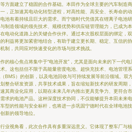
发等方面建立了稳固的合作基础。本田作为全球主要的汽车制造
之一，正加速其电动化转型进程，对高性能、高安全、长寿命的
力电池有着持续且巨大的需求。而宁德时代凭借其在锂离子电池
发与制造领域的领先技术、规模优势和供应链管理能力，已成为
田在电动化道路上的关键合作伙伴。通过本次股权层面的绑定，
方的利益将更加紧密地结合，有助于建立更长期、稳定、互信的
作机制，共同应对快速变化的市场与技术挑战。
合作的核心焦点将集中于“电池开发”，尤其是面向未来的下一代电
技术。这包括但不限于高能量密度电池、超快充技术、电池管理
统（BMS）的创新，以及电池回收与可持续发展等前沿领域。双
计划整合研发资源，共享技术成果，旨在缩短新技术的研发周期
加速其商业化应用，以期在未来几年内推出更具竞争力、更符合
场需求的电池产品。这种深度技术协同，不仅能够提升本田未来
动车型的性能与安全标杆，也将进一步巩固宁德时代在全球电池
术创新的领导地位。
从行业视角看，此次合作具有多重深远意义。它体现了整车厂与