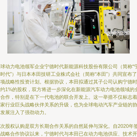
全球动力电池领军企业宁德时代新能源科技股份有限公司（简称“
时代”）与日本本田技研工业株式会社（简称“本田”）共同宣布了
一项战略性投资计划。根据协议，本田拟通过其子公司认购宁德
代约1%的股权，双方将进一步深化在新能源汽车动力电池领域的
面合作，特别是在下一代电池的联合开发上。这一举措不仅标志
两家行业巨头战略伙伴关系的升级，也为全球电动汽车产业链的
同发展注入了强劲动力。
此次股权认购是双方长期合作关系的自然延伸与深化。自2020年
署战略合作协议以来，宁德时代与本田已在动力电池供应、技术